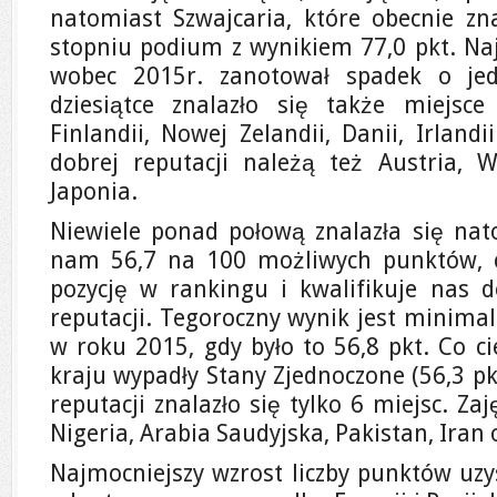
natomiast Szwajcaria, które obecnie zn
stopniu podium z wynikiem 77,0 pkt. Najs
wobec 2015r. zanotował spadek o jed
dziesiątce znalazło się także miejsce 
Finlandii, Nowej Zelandii, Danii, Irland
dobrej reputacji należą też Austria, W
Japonia.
Niewiele ponad połową znalazła się nat
nam 56,7 na 100 możliwych punktów, 
pozycję w rankingu i kwalifikuje nas 
reputacji. Tegoroczny wynik jest minima
w roku 2015, gdy było to 56,8 pkt. Co c
kraju wypadły Stany Zjednoczone (56,3 pkt
reputacji znalazło się tylko 6 miejsc. Zaj
Nigeria, Arabia Saudyjska, Pakistan, Iran 
Najmocniejszy wzrost liczby punktów uz