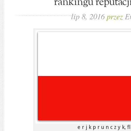
rankingu reputacj
lip 8, 2016
przez
E
e r j k p r u n c z y k, f