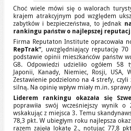
Choć wiele mówi się o walorach turystyc
krajem atrakcyjnym pod względem ukszt
zabytków i bezpieczeństwa, to jednak
na
rankingu państw o najlepszej reputacj
Firma Reputaton Institute opracowała 
RepTrak”
, uwzględniający reputację 70
podstawie opinii mieszkańców państw w
G8. Odpowiedzi udzieliło ogółem 58 ty
Japonii, Kanady, Niemiec, Rosji, USA, W
Zestawienie podzielono na 4 strefy, czyli
silną. Na opinię wpływ miały m.in. sprawy
Liderem rankingu okazała się Szwe
poprawiła swój wcześniejszy wynik o 2
wskakując z miejsca 3. Temu skandynaw
78,3 pkt. W ubiegłym roku najlepsza okaz
razem zajęła lokatę 2., notując 77,8 pk