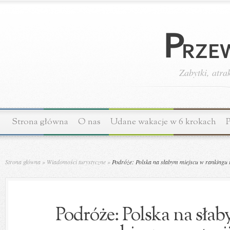
Zabytki, atra
Strona główna
O nas
Udane wakacje w 6 krokach
P
Strona główna
»
Wiadomości turystyczne
»
Podróże: Polska na słabym miejscu w rankingu 
Podróże: Polska na sła