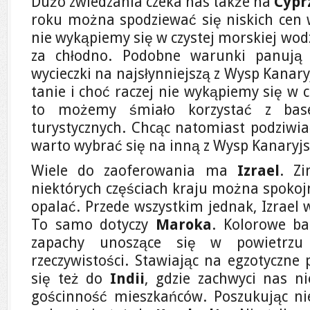
Dużo zwiedzania czeka nas także na
Cypr
roku można spodziewać się niskich cen wy
nie wykąpiemy się w czystej morskiej wodz
za chłodno. Podobne warunki panuj
wycieczki na najsłynniejszą z Wysp Kanary
tanie i choć raczej nie wykąpiemy się w
to możemy śmiało korzystać z base
turystycznych. Chcąc natomiast podziwiać
warto wybrać się na inną z Wysp Kanaryjs
Wiele do zaoferowania ma
Izrael
. Z
niektórych częściach kraju można spokoj
opalać. Przede wszystkim jednak, Izrael 
To samo dotyczy
Maroka
. Kolorowe ba
zapachy unoszące się w powietr
rzeczywistości. Stawiając na egzotyczn
się też do
Indii
, gdzie zachwyci nas ni
gościnność mieszkańców. Poszukując ni