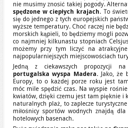
nie musimy znosić takiej pogody. Altern
spędzone w ciepłych krajach
. To świe
się do jednego z tych europejskich państ
wyższe temperatury. Choć raczej nie będz
morskich kąpieli, to będziemy mogli poz
co najmniej kilkunastu stopniach Celsju
możemy przy tym liczyć na atrakcyjn
najpopularniejszych miejscowościach tury
Jedną z ciekawszych propozycji n
portugalska wyspa Madera
. Jako, że 
Europy, to o każdej porze roku jest tam
móc mile spędzić czas. Na wyspie rośnie
kwiatów, dzięki czemu jest tam pięknie i
naturalnych plaż, to zaplecze turystyczn
miłośnicy sportów wodnych znajdą dla 
hotelowych basenach.