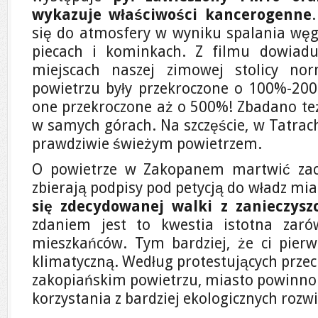
wykazuje właściwości kancerogenne
się do atmosfery w wyniku spalania wę
piecach i kominkach. Z filmu dowiad
miejscach naszej zimowej stolicy no
powietrzu były przekroczone o 100%-200%
one przekroczone aż o 500%! Zbadano też
w samych górach. Na szczęście, w Tatrac
prawdziwie świeżym powietrzem.
O powietrze w Zakopanem martwić zaczę
zbierają podpisy pod petycją do władz mia
się zdecydowanej walki z zanieczysz
zdaniem jest to kwestia istotna zaró
mieszkańców. Tym bardziej, że ci pier
klimatyczną. Według protestujących prze
zakopiańskim powietrzu, miasto powinno
korzystania z bardziej ekologicznych rozw