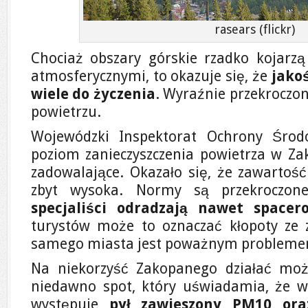
rasears (flickr)
Chociaż obszary górskie rzadko kojarzą 
atmosferycznymi, to okazuje się, że
jako
wiele do życzenia
. Wyraźnie przekroczo
powietrzu.
Wojewódzki Inspektorat Ochrony Środ
poziom zanieczyszczenia powietrza w Za
zadowalające. Okazało się, że zawartość
zbyt wysoka. Normy są przekroczon
specjaliści odradzają nawet spacer
turystów może to oznaczać kłopoty ze 
samego miasta jest poważnym problem
Na niekorzyść Zakopanego działać mo
niedawno spot, który uświadamia, że w
występuje
pył zawieszony PM10 oraz