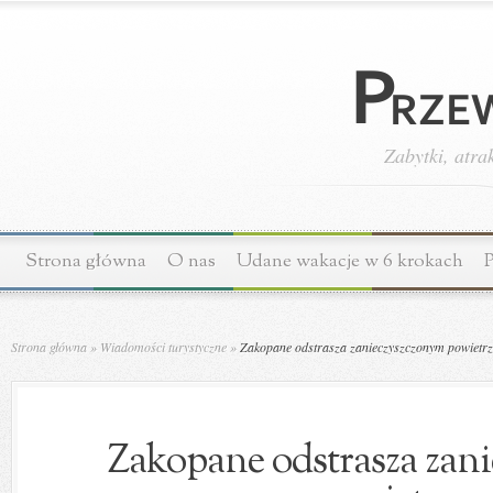
Zabytki, atra
Strona główna
O nas
Udane wakacje w 6 krokach
P
Strona główna
»
Wiadomości turystyczne
»
Zakopane odstrasza zanieczyszczonym powietr
Zakopane odstrasza zan