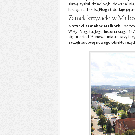
sławę zyskał dzięki wybudowanej ni
lokacja nad rzeką
Nogat
dodaje jej ur
Zamek krzyżacki w Malbor
Gotycki zamek w Malborku
położo
Wisły- Nogatu. Jego historia sięga 12
się tu osiedlić. Nowe miasto Krzyżac
zaczęli budowę nowego obiektu rezy