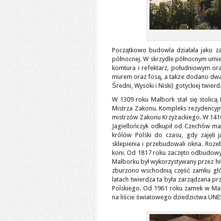
Początkowo budowla działała jako 
północnej. W skrzydle północnym umies
komtura i refektarz, południowym or
murem oraz fosą, a także dodano dwa
Średni, Wysoki i Niski) gotyckiej twie
W 1309 roku Malbork stał się stolic
Mistrza Zakonu. Kompleks rezydencyj
mistrzów Zakonu Krzyżackiego. W 1410 
Jagiellończyk odkupił od Czechów ma
królów Polski do czasu, gdy zajęli 
sklepienia i przebudowali okna. Rozeb
koni. Od 1817 roku zaczęto odbudowy
Malborku był wykorzystywany przez hit
zburzono wschodnią część zamku głó
latach twierdza ta była zarządzana p
Polskiego. Od 1961 roku zamek w Ma
na liście światowego dziedzictwa UN