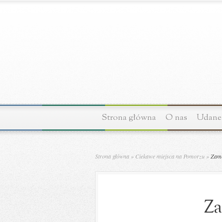
Strona główna
O nas
Udane 
Strona główna
»
Ciekawe miejsca na Pomorzu
»
Zame
Za