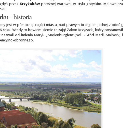
egdyś przez
Krzyżaków
potężnej warowni w stylu gotyckim. Malownicza
oku.
ku – historia
ny jest w północnej części miasta, nad prawym brzegiem jednej z odnóg
76 roku. Wtedy to bowiem ziemie te zajął Zakon Krzyżacki, który postanowił
y nazwali od imienia Maryi- „Marienburgiem”(pol. –Gród Marii, Malbork) i
dencyjno-obronnego.