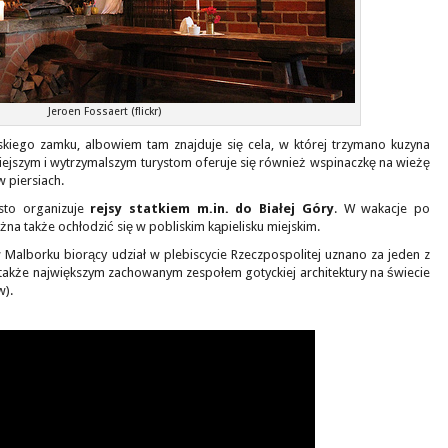
Jeroen Fossaert (flickr)
kiego zamku, albowiem tam znajduje się cela, w której trzymano kuzyna
iejszym i wytrzymalszym turystom oferuje się również wspinaczkę na wieżę
w piersiach.
sto organizuje
rejsy statkiem m.in. do Białej Góry
. W wakacje po
 także ochłodzić się w pobliskim kąpielisku miejskim.
Malborku biorący udział w plebiscycie Rzeczpospolitej uznano za jeden z
 także największym zachowanym zespołem gotyckiej architektury na świecie
w).