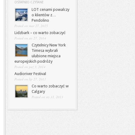
OSTATNIO CZYTANE
LOT cenami powalczy
o klientów z…
Pendolino
Posted on mar 27, 2015
Lidzbark – co warto zobaczyć
Posted on sty 27, 2014
Czytelnicy New York
Timesa wybrali
ulubione miejsca
europejskich podróży
Posted on paź 3, 2014
Audioriver Festival
Posted on lip 27, 2011
Co warto zobaczyć w
Calgary
Posted on sty 31, 2013