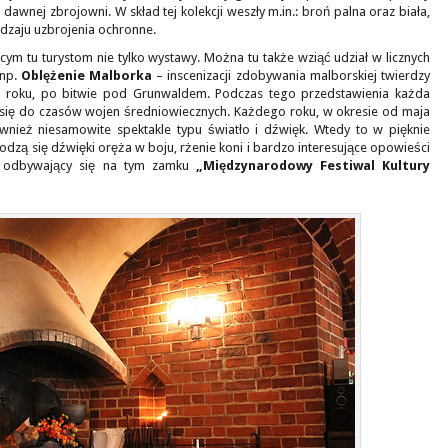
dawnej zbrojowni. W skład tej kolekcji weszły m.in.: broń palna oraz biała,
odzaju uzbrojenia ochronne.
ym tu turystom nie tylko wystawy. Można tu także wziąć udział w licznych
 np.
Oblężenie Malborka
– inscenizacji zdobywania malborskiej twierdzy
10 roku, po bitwie pod Grunwaldem. Podczas tego przedstawienia każda
się do czasów wojen średniowiecznych. Każdego roku, w okresie od maja
wnież niesamowite spektakle typu światło i dźwięk. Wtedy to w pięknie
zą się dźwięki oręża w boju, rżenie koni i bardzo interesujące opowieści
że odbywający się na tym zamku
„Międzynarodowy Festiwal Kultury