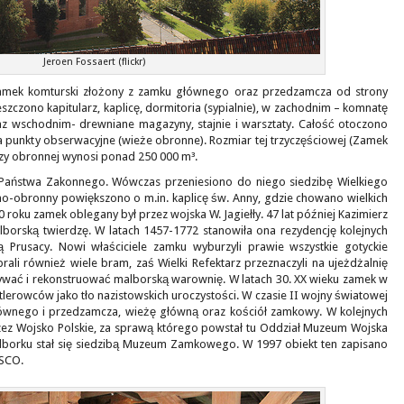
Jeroen Fossaert (flickr)
zamek komturski złożony z zamku głównego oraz przedzamcza od strony
zczono kapitularz, kaplicę, dormitoria (sypialnie), w zachodnim – komnatę
az wschodnim- drewniane magazyny, stajnie i warsztaty. Całość otoczono
 punkty obserwacyjne (wieże obronne). Rozmiar tej trzyczęściowej (Zamek
rdzy obronnej wynosi ponad 250 000 m³.
ą Państwa Zakonnego. Wówczas przeniesiono do niego siedzibę Wielkiego
no-obronny powiększono o m.in. kaplicę św. Anny, gdzie chowano wielkich
roku zamek oblegany był przez wojska W. Jagiełły. 47 lat później Kazimierz
lborską twierdzę. W latach 1457-1772 stanowiła ona rezydencję kolejnych
ją Prusacy. Nowi właściciele zamku wyburzyli prawie wszystkie gotyckie
rali również wiele bram, zaś Wielki Refektarz przeznaczyli na ujeżdżalnię
wać i rekonstruować malborską warownię. W latach 30. XX wieku zamek w
lerowców jako tło nazistowskich uroczystości. W czasie II wojny światowej
wnego i przedzamcza, wieżę główną oraz kościół zamkowy. W kolejnych
rzez Wojsko Polskie, za sprawą którego powstał tu Oddział Muzeum Wojska
lborku stał się siedzibą Muzeum Zamkowego. W 1997 obiekt ten zapisano
ESCO.