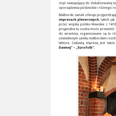
oręż nawiązujący do zlokalizowanej tu 
oporządzenia jeździeckie i różnego r
Malborski zamek oferuje przyjeżdżając
imprezach plenerowych
, takich jak
przez wojska polsko-litewskie z 14
przyjezdna tu osoba może przenieść 
do września, organizowane są tu ró
oświetlonym zamku malborskim rozchod
lektora. Ciekawą imprezą jest tak
Dawnej” – „Eurofolk”
.