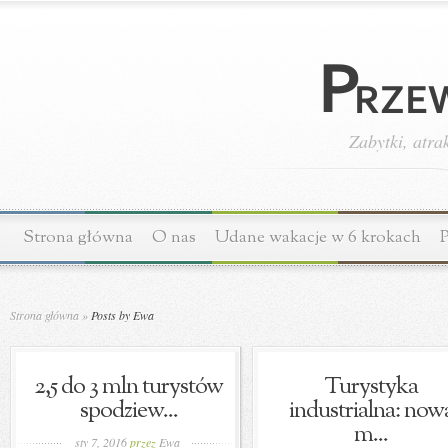
Zabytki, atra
Strona główna
O nas
Udane wakacje w 6 krokach
P
Strona główna
»
Posts by Ewa
2,5 do 3 mln turystów
Turystyka
spodziew...
industrialna: now
m...
sty 7, 2016
przez
Ewa