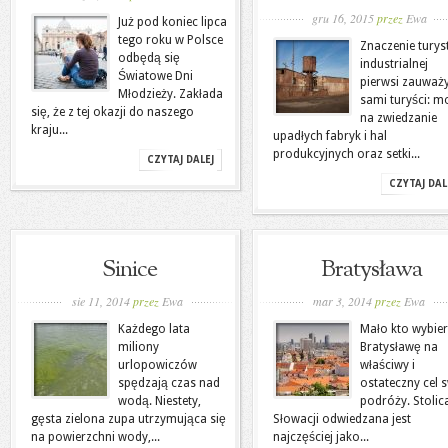
gru 16, 2015
przez
Ewa
Już pod koniec lipca
tego roku w Polsce
Znaczenie turys
odbędą się
industrialnej
Światowe Dni
pierwsi zauważy
Młodzieży. Zakłada
sami turyści: 
się, że z tej okazji do naszego
na zwiedzanie
kraju...
upadłych fabryk i hal
produkcyjnych oraz setki...
CZYTAJ DALEJ
CZYTAJ DAL
Sinice
Bratysława
sie 11, 2014
przez
Ewa
mar 3, 2014
przez
Ewa
Każdego lata
Mało kto wybie
miliony
Bratysławę na
urlopowiczów
właściwy i
spędzają czas nad
ostateczny cel 
wodą. Niestety,
podróży. Stolic
gęsta zielona zupa utrzymująca się
Słowacji odwiedzana jest
na powierzchni wody,...
najczęściej jako...