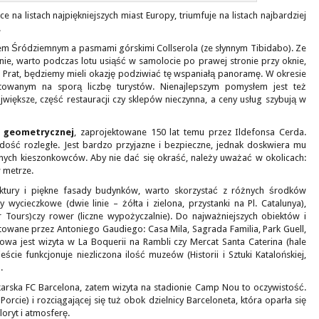
 na listach najpiękniejszych miast Europy, triumfuje na listach najbardziej
!
m Śródziemnym a pasmami górskimi Collserola (ze słynnym Tibidabo). Ze
ie, warto podczas lotu usiąść w samolocie po prawej stronie przy oknie,
L Prat, będziemy mieli okazję podziwiać tę wspaniałą panoramę. W okresie
towanym na sporą liczbę turystów. Nienajlepszym pomysłem jest też
jwiększe, część restauracji czy sklepów nieczynna, a ceny usług szybują w
e geometrycznej
, zaprojektowane 150 lat temu przez Ildefonsa Cerda.
 dość rozległe. Jest bardzo przyjazne i bezpieczne, jednak doskwiera mu
nych kieszonkowców. Aby nie dać się okraść, należy uważać w okolicach:
w metrze.
ktury i piękne fasady budynków, warto skorzystać z różnych środków
wycieczkowe (dwie linie – żółta i zielona, przystanki na Pl. Catalunya),
 Tours)czy rower (liczne wypożyczalnie). Do najważniejszych obiektów i
towane przez Antoniego Gaudiego: Casa Mila, Sagrada Familia, Park Guell,
kowa jest wizyta w La Boquerii na Rambli czy Mercat Santa Caterina (hale
ie funkcjonuje niezliczona ilość muzeów (Historii i Sztuki Katalońskiej,
.
rska FC Barcelona, zatem wizyta na stadionie Camp Nou to oczywistość.
orcie) i rozciągającej się tuż obok dzielnicy Barceloneta, która oparła się
oryt i atmosferę.