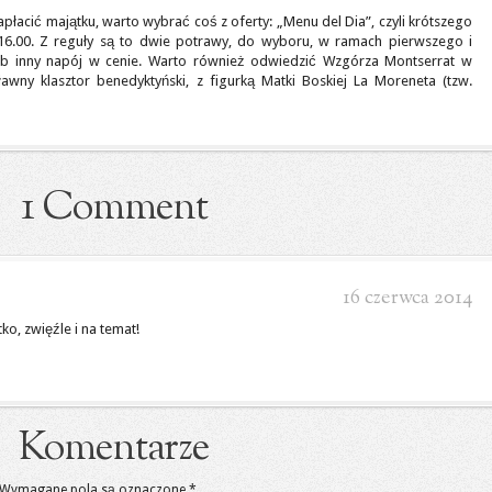
apłacić majątku, warto wybrać coś z oferty: „Menu del Dia”, czyli krótszego
6.00. Z reguły są to dwie potrawy, do wyboru, w ramach pierwszego i
ub inny napój w cenie. Warto również odwiedzić Wzgórza Montserrat w
ławny klasztor benedyktyński, z figurką Matki Boskiej La Moreneta (tzw.
1 Comment
16 czerwca 2014
ko, zwięźle i na temat!
Komentarze
Wymagane pola są oznaczone
*