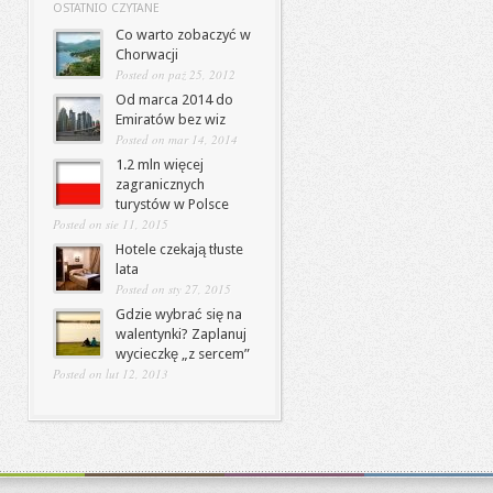
OSTATNIO CZYTANE
Co warto zobaczyć w
Chorwacji
Posted on paź 25, 2012
Od marca 2014 do
Emiratów bez wiz
Posted on mar 14, 2014
1.2 mln więcej
zagranicznych
turystów w Polsce
Posted on sie 11, 2015
Hotele czekają tłuste
lata
Posted on sty 27, 2015
Gdzie wybrać się na
walentynki? Zaplanuj
wycieczkę „z sercem”
Posted on lut 12, 2013