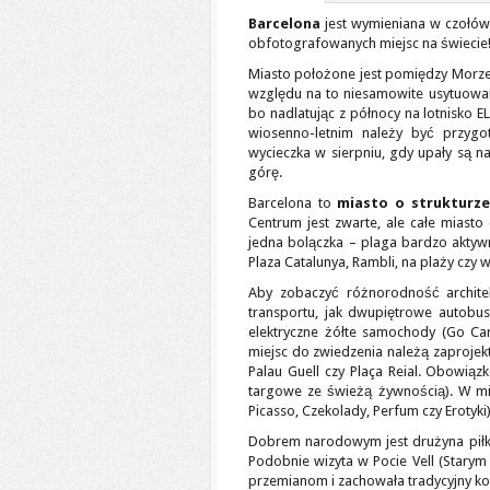
Barcelona
jest wymieniana w czołówce
obfotografowanych miejsc na świecie
Miasto położone jest pomiędzy Morze
względu na to niesamowite usytuowan
bo nadlatując z północy na lotnisko E
wiosenno-letnim należy być przygo
wycieczka w sierpniu, gdy upały są na
górę.
Barcelona to
miasto o strukturz
Centrum jest zwarte, ale całe miasto
jedna bolączka – plaga bardzo aktyw
Plaza Catalunya, Rambli, na plaży czy 
Aby zobaczyć różnorodność archite
transportu, jak dwupiętrowe autobusy 
elektryczne żółte samochody (Go Car
miejsc do zwiedzenia należą zaprojek
Palau Guell czy Plaça Reial. Obowiąz
targowe ze świeżą żywnością). W mieśc
Picasso, Czekolady, Perfum czy Erotyki)
Dobrem narodowym jest drużyna piłka
Podobnie wizyta w Pocie Vell (Starym P
przemianom i zachowała tradycyjny kol