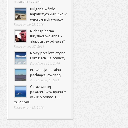
OSTATNIO CZYTANE
Bułgaria wśród
najtańszych kierunków
wakacyjnych wojaży
Posted on lip 25, 2016
Niebezpieczna
turystyka wojenna –
głupota czy odwaga?
Posted on cze 27, 2013
Nowy port lotniczy na
Mazurach już otwarty
Posted on sty 29, 2016
Prowansja – kraina
pachnąca lawendą
Posted on wrz 6, 2011
Coraz więcej
pasażerów w Ryanair:
w 2015 ponad 100
milionów!
Posted on sty 15, 2016