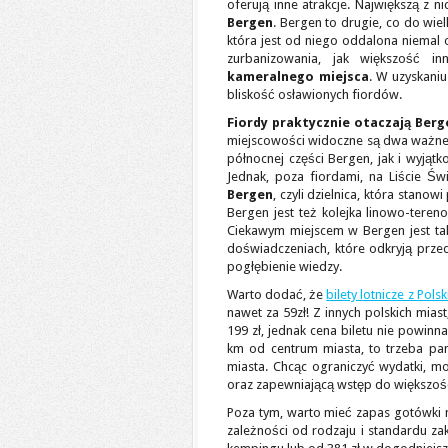
oferują inne atrakcje. Największą z 
Bergen
. Bergen to drugie, co do wiel
która jest od niego oddalona niemal 
zurbanizowania, jak większość in
kameralnego miejsca
. W uzyskani
bliskość osławionych fiordów.
Fiordy praktycznie otaczają Berg
miejscowości widoczne są dwa ważne f
północnej części Bergen, jak i wyją
Jednak, poza fiordami, na Liście 
Bergen
, czyli dzielnica, która stano
Bergen jest też kolejka linowo-tere
Ciekawym miejscem w Bergen jest t
doświadczeniach, które odkryją prze
pogłębienie wiedzy.
Warto dodać, że
bilety lotnicze z Pols
nawet za 59zł! Z innych polskich mias
199 zł, jednak cena biletu nie powinn
km od centrum miasta, to trzeba pa
miasta. Chcąc ograniczyć wydatki, m
oraz zapewniającą wstęp do większośc
Poza tym, warto mieć zapas gotówki n
zależności od rodzaju i standardu za