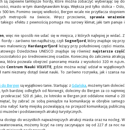
nich są zapewne tamtejsze fiordy, które można zobaczyć wybierając się do
kości, miasto w tym skandynawskim kraju. Większa jest tylko stolica – Oslo,
o 500 km. Pomimo swojej wielkości, Bergen wcale nie przytłacza stopniem
nych metropolii na świecie. Wręcz przeciwnie,
sprawia wrażenie
u takiego efektu z pewnością pomaga mu surowy klimat, jaki tam panuje i
en
, więc nie sposób nie udać się w miejsca, z których najlepiej je widać. Z
iordy – zarówno ten najdłuższy, czyli
Sognefjord
, który znajduje się przy
tkowo malowniczy
Hardangerfjord
leżący przy południowej części miasta.
Światowego Dziedzictwa UNESCO znajduje się również
najstarsza część
wi pozostałości po średniowiecznej osadzie. Konieczną do zaliczenia atrakcją
nowa, która pozwala obejrzeć panoramę miasta z wysokości 320 m n.p.m.
akże
Centrum Nauki VILVITE
, gdzie można wziąć udział w wyjątkowych
d nami nieznany dotąd świat nauki. To zarówno rozrywka, jak i szansa na
ki do Bergen
są wyjątkowo tanie. Startując z
Gdańska
, możemy tam dolecieć
t, tych bardziej odległych od Norwegii, dolecimy do Bergen za co najmniej
a przekraczać 520 zł. Jako, że lotnisko w Bergen jest oddalone niemal o 20
miętać, by zabrać ze sobą pieniądze na komunikację w obrębie samego
ożna nabyć kartę miejską pozwalającą na przejazd komunikacją publiczną
i muzeów i podstawowych atrakcji turystycznych.
a dostęp do wszystkich najważniejszych atrakcji miasta oraz na nocleg. W
kwaterowania, możemy liczyć na ceny zaczynające się od 227 zł za noc na