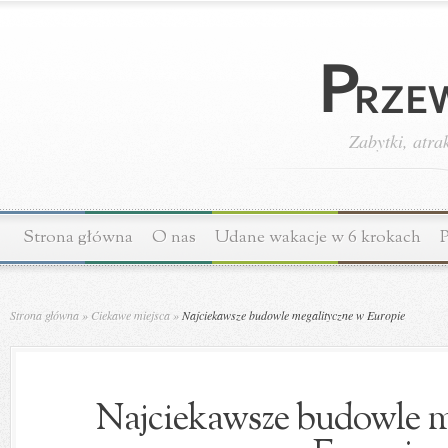
Zabytki, atra
Strona główna
O nas
Udane wakacje w 6 krokach
P
Strona główna
»
Ciekawe miejsca
»
Najciekawsze budowle megalityczne w Europie
Najciekawsze budowle m