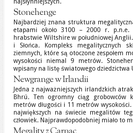
najsłynniejszych.
Stonehenge
Najbardziej znana struktura megalityczn
etapami około 3100 – 2000 r. p.n.e. 
hrabstwie Wiltshire w południowej Anglii.
i Słońca. Kompleks megalitycznych s
ziemnych, które są otoczone zespołem m
wysokości niemal 9 metrów. Stonehe
wpisany na listę światowego dziedzictwa
Newgrange w Irlandii
Jedna z najważniejszych irlandzkich atra
Bhrú. Ten ogromny ciąg grobowców k
metrów długości i 11 metrów wysokości.
największych na świecie megalitów teg
człowiek. Najprawdopodobniej miało to mie
Megality z Carnac