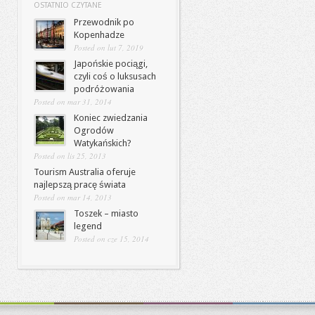
OSTATNIO CZYTANE
Przewodnik po
Kopenhadze
Posted on lut 7, 2019
Japońskie pociągi,
czyli coś o luksusach
podróżowania
Posted on mar 31, 2014
Koniec zwiedzania
Ogrodów
Watykańskich?
Posted on lis 25, 2013
Tourism Australia oferuje
najlepszą pracę świata
Posted on mar 14, 2013
Toszek – miasto
legend
Posted on cze 15, 2014