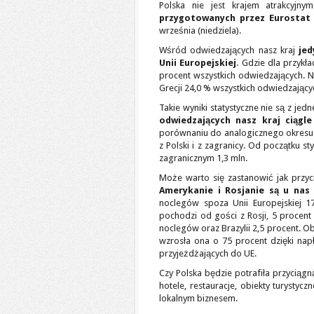
Polska nie jest krajem atrakcyjny
przygotowanych przez Eurostat
września (niedziela).
Wśród odwiedzających nasz kraj
jed
Unii Europejskiej
. Gdzie dla przykł
procent wszystkich odwiedzających. Na
Grecji 24,0 % wszystkich odwiedzający
Takie wyniki statystyczne nie są z jedn
odwiedzających nasz kraj ciągle
porównaniu do analogicznego okresu 
z Polski i z zagranicy. Od początku 
zagranicznym 1,3 mln.
Może warto się zastanowić jak przyc
Amerykanie i Rosjanie są u nas
noclegów spoza Unii Europejskiej 1
pochodzi od gości z Rosji, 5 procent t
noclegów oraz Brazylii 2,5 procent. Ob
wzrosła ona o 75 procent dzięki napły
przyjeżdżających do UE.
Czy Polska będzie potrafiła przyciągn
hotele, restauracje, obiekty turyst
lokalnym biznesem.