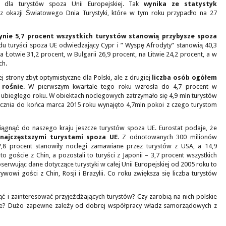
m dla turystów spoza Unii Europejskiej. Tak
wynika ze statystyk
z okazji Światowego Dnia Turystyki, które w tym roku przypadło na 27
ynie 5,7 procent wszystkich turystów stanowią przybysze spoza
adu turyści spoza UE odwiedzający Cypr i ” Wyspę Afrodyty” stanowią 40,3
 Łotwie 31,2 procent, w Bułgarii 26,9 procent, na Litwie 24,2 procent, a w
ch.
ej strony zbyt optymistyczne dla Polski, ale z drugiej
liczba osób ogółem
 rośnie
. W pierwszym kwartale tego roku wzrosła do 4,7 procent w
ubiegłego roku. W obiektach noclegowych zatrzymało się 4,9 mln turystów
stycznia do końca marca 2015 roku wynajęto 4,7mln pokoi z czego turystom
iągnąć do naszego kraju jeszcze turystów spoza UE. Eurostat podaje, że
 najczęstszymi turystami spoza UE
. Z odnotowanych 300 milionów
7,8 procent stanowiły noclegi zamawiane przez turystów z USA, a 14,9
o goście z Chin, a pozostali to turyści z Japonii – 3,7 procent wszystkich
serwując dane dotyczące turystyki w całej Unii Europejskiej od 2005 roku to
wowi gości z Chin, Rosji i Brazylii. Co roku zwiększa się liczba turystów
ąć i zainteresować przyjeżdżających turystów? Czy zarobią na nich polskie
yczne? Dużo zapewne zależy od dobrej współpracy władz samorządowych z