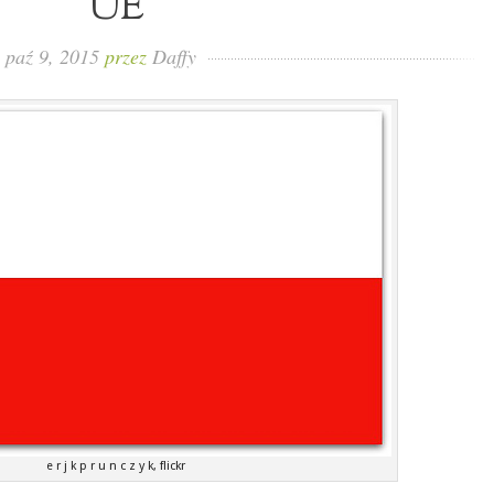
UE
paź 9, 2015
przez
Daffy
e r j k p r u n c z y k, flickr