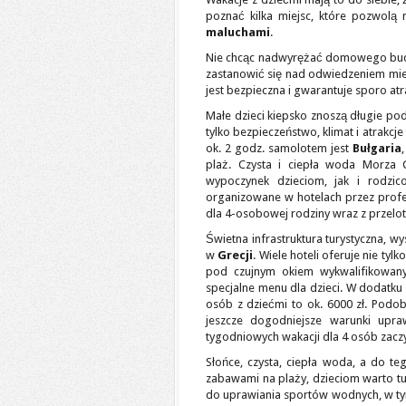
poznać kilka miejsc, które pozwolą
maluchami
.
Nie chcąc nadwyrężać domowego budż
zastanowić się nad odwiedzeniem mie
jest bezpieczna i gwarantuje sporo atra
Małe dzieci kiepsko znoszą długie po
tylko bezpieczeństwo, klimat i atrakcj
ok. 2 godz. samolotem jest
Bułgaria
plaż. Czysta i ciepła woda Morza 
wypoczynek dzieciom, jak i rodzic
organizowane w hotelach przez profe
dla 4-osobowej rodziny wraz z przelotem
Świetna infrastruktura turystyczna, w
w
Grecji
. Wiele hoteli oferuje nie tyl
pod czujnym okiem wykwalifikowany
specjalne menu dla dzieci. W dodatku l
osób z dziećmi to ok. 6000 zł. Podo
jeszcze dogodniejsze warunki upr
tygodniowych wakacji dla 4 osób zaczyn
Słońce, czysta, ciepła woda, a do te
zabawami na plaży, dzieciom warto tu
do uprawiania sportów wodnych, w tym 