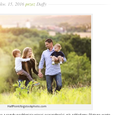
kw. 15, 2016
przez
Daffy
HalfPoint/bigstockphoto.com
że z reguły pochłaniają więcej oszczędności, niż zakładamy. Dlatego warto