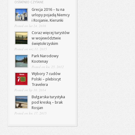
OSTATNIO CZYTANE
Grecja 2016 – tu na
urlopy pojadą Niemcy
i Rosjanie. Kierunki
Posted on lut 24, 2016
Coraz więcej turystów
w województwie
świętokrzyskim
Posted on wrz 11, 2015
Park Narodowy
Kootenay
Posted on kw. 25, 2012
Wybory 7 cudów
Polski – plebiscyt
Travelera
Posted on lip 10, 2014
Bułgarska turystyka
pod kreską – brak
Rosjan
Posted on kw. 17, 2015