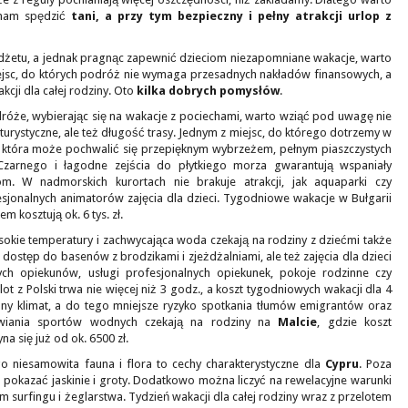
 nam spędzić
tani, a przy tym bezpieczny i pełny atrakcji urlop z
etu, a jednak pragnąc zapewnić dzieciom niezapomniane wakacje, warto
jsc, do których podróż nie wymaga przesadnych nakładów finansowych, a
kcji dla całej rodziny. Oto
kilka dobrych pomysłów
.
dróże, wybierając się na wakacje z pociechami, warto wziąć pod uwagę nie
e turystyczne, ale też długość trasy. Jednym z miejsc, do którego dotrzemy w
, która może pochwalić się przepięknym wybrzeżem, pełnym piaszczystych
Czarnego i łagodne zejścia do płytkiego morza gwarantują wspaniały
om. W nadmorskich kurortach nie brakuje atrakcji, jak aquaparki czy
sjonalnych animatorów zajęcia dla dzieci. Tygodniowe wakacje w Bułgarii
 kosztują ok. 6 tys. zł.
ysokie temperatury i zachwycająca woda czekają na rodziny z dziećmi także
ko dostęp do basenów z brodzikami i zjeżdżalniami, ale też zajęcia dla dzieci
ch opiekunów, usługi profesjonalnych opiekunek, pokoje rodzinne czy
ot z Polski trwa nie więcej niż 3 godz., a koszt tygodniowych wakacji dla 4
bny klimat, a do tego mniejsze ryzyko spotkania tłumów emigrantów oraz
awiania sportów wodnych czekają na rodziny na
Malcie
, gdzie koszt
a się już od ok. 6500 zł.
go niesamowita fauna i flora to cechy charakterystyczne dla
Cypru
. Poza
 pokazać jaskinie i groty. Dodatkowo można liczyć na rewelacyjne warunki
surfingu i żeglarstwa. Tydzień wakacji dla całej rodziny wraz z przelotem