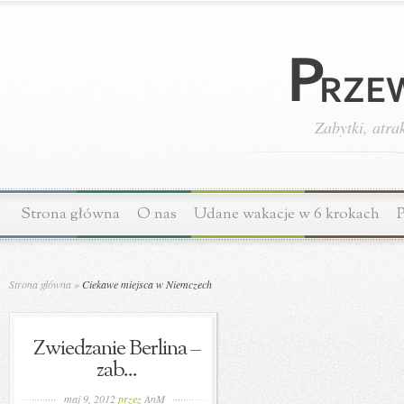
Zabytki, atra
Strona główna
O nas
Udane wakacje w 6 krokach
P
Strona główna
»
Ciekawe miejsca w Niemczech
Zwiedzanie Berlina –
zab...
maj 9, 2012
przez
AnM