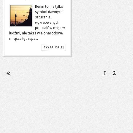
Berlin to nie tylko
symbol dawnych
sztucznie
wykreowanych
podziałów między
ludźmi, ale także wielonarodowe
miejsce tętniące...
CZYTAJ DALEJ
1
2