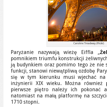
Caroline Treadway (Flickr)
Paryżanie nazywają wieżę Eiffla „
Że
pomnikiem triumfu konstrukcji żeliwnych
ją budynkiem oraz pomimo tego że nie s
funkcji, stanowi niewątpliwą ozdobę Pary
się w tym kierunku musi wjechać na 
inżynierii XIX wieku. Można również 
pierwsze piętro należy ich pokonać 
natomiast na małą platformę na szczycie
1710 stopni.