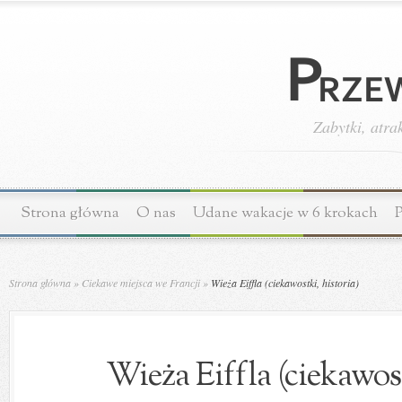
Zabytki, atra
Strona główna
O nas
Udane wakacje w 6 krokach
P
Strona główna
»
Ciekawe miejsca we Francji
»
Wieża Eiffla (ciekawostki, historia)
Wieża Eiffla (ciekawost