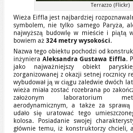
Terrazzo (Flickr)
Wieża Eiffla jest najbardziej rozpoznawa
symbolem, nie tylko samego Paryża, ale 
najwyższą budowlę w mieście i piątą w s
bowiem aż
324 metry wysokości
.
Nazwa tego obiektu pochodzi od konstruk
inżyniera
Aleksandra Gustawa Eiffla
. 
jako najważniejszy obiekt parysk
zorganizowanej z okazji setnej rocznicy re
wybudował ją w ciągu zaledwie dwóch lat
wieża miała zostać rozebrana po zakończ
założonym laboratorium mete
aerodynamicznym, a także za sprawą tr
udało się uratować tego umieszczo
kolosa. Posiadanie swojej charakterys
głównie temu, iż konstruktorzy chcieli, 