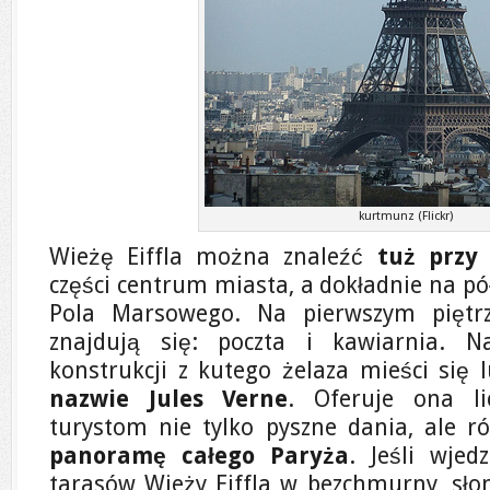
kurtmunz (Flickr)
Wieżę Eiffla można znaleźć
tuż przy
części centrum miasta, a dokładnie na p
Pola Marsowego. Na pierwszym piętrz
znajdują się: poczta i kawiarnia. N
konstrukcji z kutego żelaza mieści się
nazwie Jules Verne
. Oferuje ona li
turystom nie tylko pyszne dania, ale 
panoramę całego Paryża
. Jeśli wje
tarasów Wieży Eiffla w bezchmurny, słon