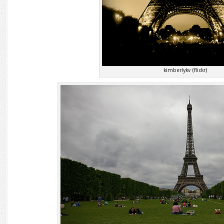
kimberlykv (flickr)