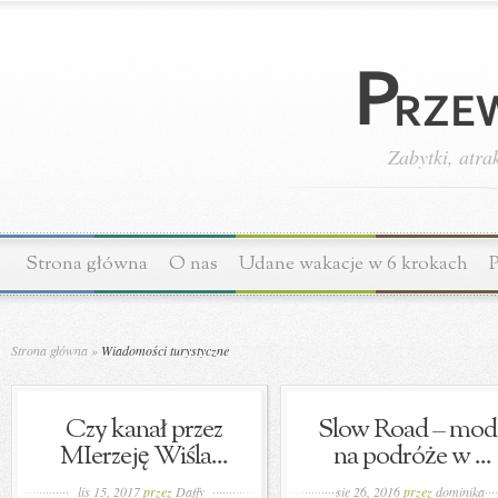
Zabytki, atra
Strona główna
O nas
Udane wakacje w 6 krokach
P
Strona główna
»
Wiadomości turystyczne
Czy kanał przez
Slow Road – mod
MIerzeję Wiśla...
na podróże w ...
lis 15, 2017
przez
Daffy
sie 26, 2016
przez
dominika