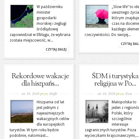
W październiku
„Slow life” to id
minister
uważnego życia
gospodarki
którym znajduje
morskiej i żeglugi
czas na docenie
śródlądowej
każdego elemen
zapowiedział w Elblągu, że wybrana
rzeczywistości. Do swojej...
została miejscowość, w...
CZYTAJ DAL
CZYTAJ DALEJ
Rekordowe wakacje
ŚDM i turystyka
dla hiszpańs...
religijna w Po...
sie 16, 2016
przez
Daffy
sie 10, 2016
przez
Ewa
Hiszpania od lat
Małopolska to
jest jednym z
jeden z region
najważniejszych
Polski, który
wakacyjnych celów
szczególnie
dla europejskich
interesuje
turystów. W tym roku będzie
zagranicznych turystów. Poza
podobnie, natomiast...
wycieczkami krajoznawczymi,...