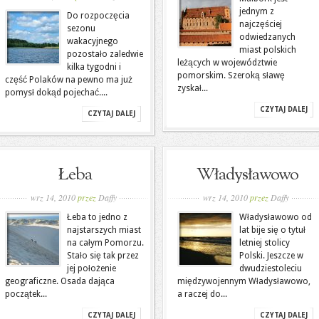
jednym z
Do rozpoczęcia
najczęściej
sezonu
odwiedzanych
wakacyjnego
miast polskich
pozostało zaledwie
leżących w województwie
kilka tygodni i
pomorskim. Szeroką sławę
część Polaków na pewno ma już
zyskał...
pomysł dokąd pojechać....
CZYTAJ DALEJ
CZYTAJ DALEJ
Łeba
Władysławowo
wrz 14, 2010
przez
Daffy
wrz 14, 2010
przez
Daffy
Łeba to jedno z
Władysławowo od
najstarszych miast
lat bije się o tytuł
na całym Pomorzu.
letniej stolicy
Stało się tak przez
Polski. Jeszcze w
jej położenie
dwudziestoleciu
geograficzne. Osada dająca
międzywojennym Władysławowo,
początek...
a raczej do...
CZYTAJ DALEJ
CZYTAJ DALEJ