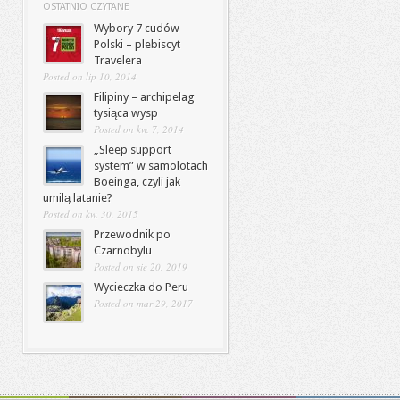
OSTATNIO CZYTANE
Wybory 7 cudów
Polski – plebiscyt
Travelera
Posted on lip 10, 2014
Filipiny – archipelag
tysiąca wysp
Posted on kw. 7, 2014
„Sleep support
system” w samolotach
Boeinga, czyli jak
umilą latanie?
Posted on kw. 30, 2015
Przewodnik po
Czarnobylu
Posted on sie 20, 2019
Wycieczka do Peru
Posted on mar 29, 2017