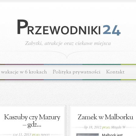
Zabytki, atrakcje oraz ciekawe miejsca
wakacje w 6 krokach
Polityka prywatności
Kontakt
Kaszuby czy Mazury
Zamek w Malborku
– gdz...
lip 18, 2012
przez
Magda W
cze 11, 2013
przez
newsy
Malbork jest