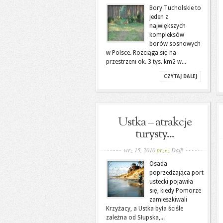
Bory Tucholskie to
jeden z
największych
kompleksów
borów sosnowych
w Polsce. Rozciąga się na
przestrzeni ok. 3 tys. km2 w...
CZYTAJ DALEJ
Ustka – atrakcje
turysty...
wrz 15, 2010
przez
Daffy
Osada
poprzedzająca port
ustecki pojawiła
się, kiedy Pomorze
zamieszkiwali
Krzyżacy, a Ustka była ściśle
zależna od Słupska,...