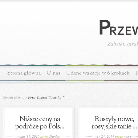
Zabytki, atra
Strona główna
O nas
Udane wakacje w 6 krokach
P
Strona główna
»
Posts Tagged
"
tanie loty"
Niższe ceny na
Ruszyły nowe,
podróże po Pols...
rosyjskie tanie ...
mar 17, 2015
przez
Danka
wrz 24, 2014
przez
newsy