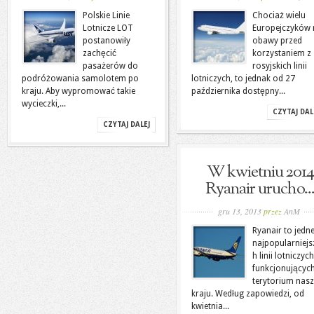
Polskie Linie
Chociaż wielu
Lotnicze LOT
Europejczyków
postanowiły
obawy przed
zachęcić
korzystaniem z
pasażerów do
rosyjskich linii
podróżowania samolotem po
lotniczych, to jednak od 27
kraju. Aby wypromować takie
października dostępny...
wycieczki,...
CZYTAJ DAL
CZYTAJ DALEJ
W kwietniu 2014
Ryanair urucho..
gru 13, 2013
przez
AnM
Ryanair to jedne
najpopularniejs
h linii lotniczych
funkcjonującyc
terytorium nas
kraju. Według zapowiedzi, od
kwietnia...