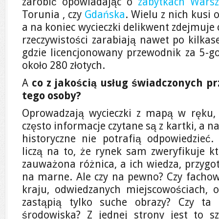
zarobić opowiadając o
zabytkach Wars
Torunia , czy
Gdańska
. Wielu z nich kus
a na koniec wycieczki delikwent zdejmuje c
rzeczywistości zarabiają nawet po kilkase
gdzie licencjonowany przewodnik za 5-go
około 280 złotych.
A
co z jakością usług świadczonych p
tego osoby?
Oprowadzają wycieczki z mapą w ręku, 
często informacje czytane są z kartki, a n
historyczne nie potrafią odpowiedzieć.
liczą na to, że rynek sam zweryfikuje kt
zauważona różnica, a ich wiedza, przygot
na marne. Ale czy na pewno? Czy fachowe
kraju, odwiedzanych miejscowościach, o
zastąpią tylko suche obrazy? Czy ta d
środowiska? Z jednej strony jest to s