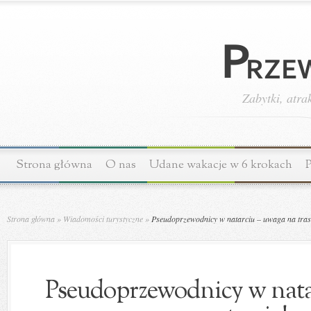
Zabytki, atra
Strona główna
O nas
Udane wakacje w 6 krokach
P
Strona główna
»
Wiadomości turystyczne
»
Pseudoprzewodnicy w natarciu – uwaga na tras
Pseudoprzewodnicy w nata