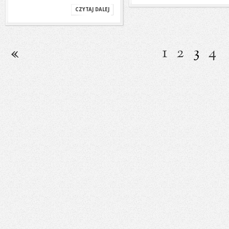
CZYTAJ DALEJ
1
2
3
4