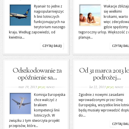
Ryanair to jedne z
Wakacje zbliżaj
najpopularniejszyc
się wielkimi
h linii lotniczych
krokami, warto
funkcjonujących na
więc zdecydowa
terytorium naszego
gdzie spędzimy
kraju. Według zapowiedzi, od
tegoroczny urlop. Większość z
kwietnia...
planuje...
CZYTAJ DALEJ
CZYTAJ DAL
Odszkodowanie za
Od 31 marca 2013 l
opóźnienie sa...
podrożej...
mar 19, 2013
przez
newsy
lut 22, 2013
przez
newsy
Komisja Europejska
Zgodnie z nowymi zasadami
chce walczyć z
wprowadzonymi przez Unię
brakiem
Europejską, wszystkie linie lotni
kompetencji linii
będą musiały wprowadzić dopł
lotniczych. W
do...
związku z tym stworzyła projekt
CZYTAJ DAL
przepisów, które...