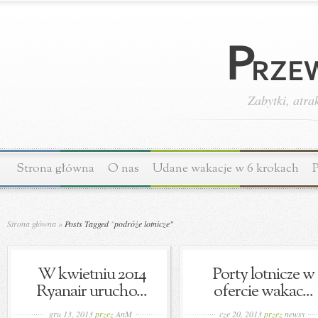
Zabytki, atra
Strona główna
O nas
Udane wakacje w 6 krokach
P
Strona główna
»
Posts Tagged
"
podróże lotnicze"
W kwietniu 2014
Porty lotnicze w
Ryanair urucho...
ofercie wakac...
gru 13, 2013
przez
AnM
cze 20, 2013
przez
newsy