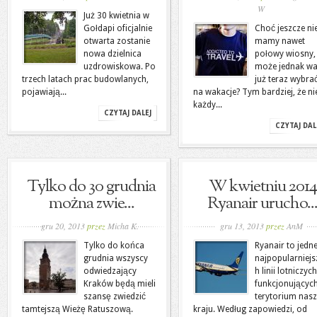
W
Już 30 kwietnia w
Gołdapi oficjalnie
Choć jeszcze ni
otwarta zostanie
mamy nawet
nowa dzielnica
połowy wiosny,
uzdrowiskowa. Po
może jednak wa
trzech latach prac budowlanych,
już teraz wybrać
pojawiają...
na wakacje? Tym bardziej, że ni
każdy...
CZYTAJ DALEJ
CZYTAJ DAL
Tylko do 30 grudnia
W kwietniu 2014
można zwie...
Ryanair urucho..
gru 20, 2013
przez
Micha K.
gru 13, 2013
przez
AnM
Tylko do końca
Ryanair to jedne
grudnia wszyscy
najpopularniejs
odwiedzający
h linii lotniczych
Kraków będą mieli
funkcjonującyc
szansę zwiedzić
terytorium nas
tamtejszą Wieżę Ratuszową.
kraju. Według zapowiedzi, od