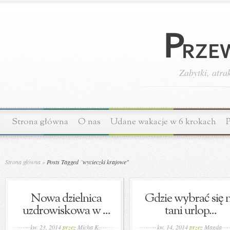
Zabytki, atra
Strona główna
O nas
Udane wakacje w 6 krokach
P
Strona główna
»
Posts Tagged
"
wycieczki krajowe"
Nowa dzielnica
Gdzie wybrać się 
uzdrowiskowa w ...
tani urlop...
kw. 23, 2014
przez
Micha K.
kw. 14, 2014
przez
Magda