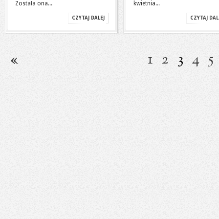
Została ona...
kwietnia...
CZYTAJ DALEJ
CZYTAJ DAL
1
2
3
4
5