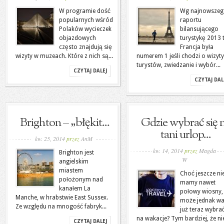
W programie dość
Wg najnowsze
popularnych wśród
raportu
Polaków wycieczek
bilansującego
objazdowych
turystykę 2013 
często znajdują się
Francja była
wizyty w muzeach. Które z nich są...
numerem 1 jeśli chodzi o wizyty
turystów, zwiedzanie i wybór...
CZYTAJ DALEJ
CZYTAJ DAL
Brighton – „błękit...
Gdzie wybrać się 
tani urlop...
kw. 25, 2014
przez
AnM
kw. 14, 2014
przez
Magda
Brighton jest
W
angielskim
miastem
Choć jeszcze ni
położonym nad
mamy nawet
kanałem La
połowy wiosny,
Manche, w hrabstwie East Sussex.
może jednak wa
Ze względu na mnogość fabryk...
już teraz wybrać
na wakacje? Tym bardziej, że ni
CZYTAJ DALEJ