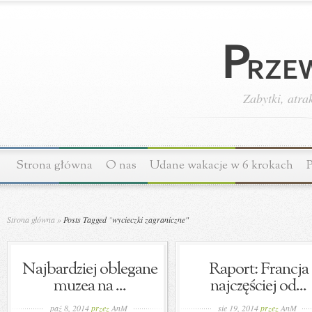
Zabytki, atra
Strona główna
O nas
Udane wakacje w 6 krokach
P
Strona główna
»
Posts Tagged
"
wycieczki zagraniczne"
Najbardziej oblegane
Raport: Francja
muzea na ...
najczęściej od...
paź 8, 2014
przez
AnM
sie 19, 2014
przez
AnM