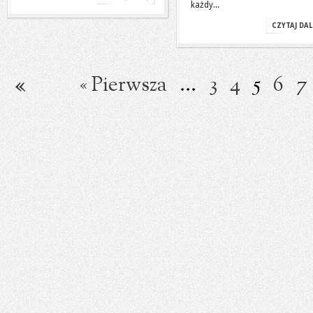
każdy...
CZYTAJ DAL
« Pierwsza
...
3
4
5
6
7