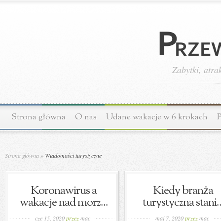
Zabytki, atra
Strona główna
O nas
Udane wakacje w 6 krokach
P
Strona główna
»
Wiadomości turystyczne
Koronawirus a
Kiedy branża
wakacje nad morz...
turystyczna stani..
cze 15, 2020
przez
mac
maj 7, 2020
przez
mac