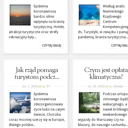
Epidemia
Według analiz
koronawirusa
Niemieckiego
bardzo silnie
Rządowego
wpłynęła na branżę
Centrum
turystyczną. Hotele,
Kompetencyjne
atrakcje turystyczne oraz strefy
ds. Turystyki, w związku z panu
rekreacyjny były...
pandemią, branża turystyczna..
CZYTAJ DALEJ
CZYTAJ DAL
Jak rząd pomaga
Czym jest opłata
turystom podcz...
klimatyczna?
kw. 1, 2020
przez
Fy
sty 28, 2020
przez
Danka
Epidemia
Podczas urlopu
koronawirusa
zimowego bądź
zdezorganizowała
wakacyjnego, a
życie ludzi na całym
nawet krótkiego
świecie. Choroba
weekendowego
coraz mocniej szerzy się w Europie,
wyjazdy do Warszawy czy na
dlatego polskie...
Mazury, do naszego rachunku..